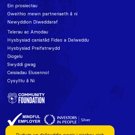
Ein prosiectau
Gweithio mewn partneriaeth â ni
Newyddion Diweddaraf
Telerau ac Amodau
Hysbysiad caniatâd Fideo a Delweddu
Hysbysiad Preifatrwydd
Diogelu
Swyddi gwag
Ceisiadau Elusennol
Cysylltu â Ni
Rydym yn defnyddio cwcis i sicrhau eich