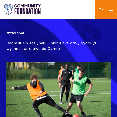
Menu
JUNIOR KICKS
Cynhelir ein sesiynau Junior Kicks drwy gydol yr
wythnos ar draws de Cymru...