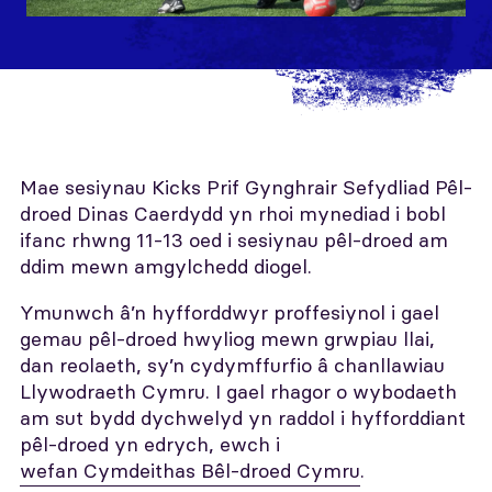
Mae sesiynau Kicks Prif Gynghrair Sefydliad Pêl-
droed Dinas Caerdydd yn rhoi mynediad i bobl
ifanc rhwng 11-13 oed i sesiynau pêl-droed am
ddim mewn amgylchedd diogel.
Ymunwch â’n hyfforddwyr proffesiynol i gael
gemau pêl-droed hwyliog mewn grwpiau llai,
dan reolaeth, sy’n cydymffurfio â chanllawiau
Llywodraeth Cymru. I gael rhagor o wybodaeth
am sut bydd dychwelyd yn raddol i hyfforddiant
pêl-droed yn edrych, ewch i
wefan Cymdeithas Bêl-droed Cymru
.