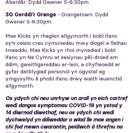
Aberdâr: Dydd Gwener 5-6:30pm
- Grangetown: Dydd
3G Gerddi’r Grange
Gwener 5-6:30pm
Mae Kicks yn rhaglen allgymorth i bobl ifanc
sy’n ceisio creu cymunedau mwy diogel a lleihau
troseddu. Mae Kicks yn rhoi mynediad i bobl
ifanc yn Ne Cymru at sesiynau pêl-droed am
ddim, gweithgareddau ar-lein, a chyfleoedd ar
gyfer datblygiad personol yn ogystal ag
ymgysylltu â phobl ifanc drwy waith ieuenctid
allgymorth.
Os ydych chi neu unrhyw un arall yn eich cartref
wedi dangos symptomau COVID-19 yn ystod y
14 diwrnod diwethaf, neu os ydych chi wedi
dychwelyd yn ddiweddar o wlad lle mae angen i
chi fod mewn cwarantin, peidiwch â threfnu na