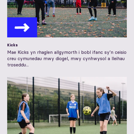
Kicks
Mae Kicks yn rhaglen allgymorth i bobl ifanc sy’n ceisio
creu cymunedau mwy diogel, mwy cynhwysol a lleihau
troseddu...