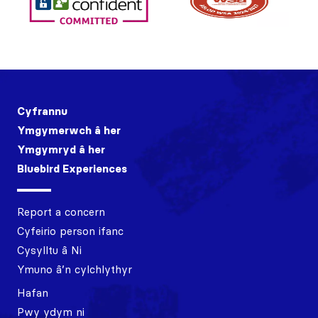
Cyfrannu
Ymgymerwch â her
Ymgymryd â her
Bluebird Experiences
Report a concern
Cyfeirio person ifanc
Cysylltu â Ni
Ymuno â’n cylchlythyr
Hafan
Pwy ydym ni