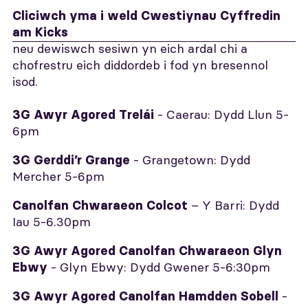
Cliciwch yma i weld Cwestiynau Cyffredin
am Kicks
neu dewiswch sesiwn yn eich ardal chi a
chofrestru eich diddordeb i fod yn bresennol
isod.
- Caerau: Dydd Llun 5-
3G Awyr Agored Trelái
6pm
- Grangetown: Dydd
3G Gerddi’r Grange
Mercher 5-6pm
– Y Barri: Dydd
Canolfan Chwaraeon Colcot
Iau 5-6.30pm
3G Awyr Agored Canolfan Chwaraeon Glyn
- Glyn Ebwy: Dydd Gwener 5-6:30pm
Ebwy
-
3G Awyr Agored Canolfan Hamdden Sobell