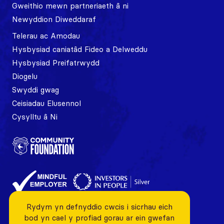
Gweithio mewn partneriaeth â ni
Newyddion Diweddaraf
Telerau ac Amodau
Hysbysiad caniatâd Fideo a Delweddu
Hysbysiad Preifatrwydd
Diogelu
Swyddi gwag
Ceisiadau Elusennol
Cysylltu â Ni
Rydym yn defnyddio cwcis i sicrhau eich
bod yn cael y profiad gorau ar ein gwefan