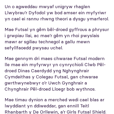
Un o agweddau mwyaf unigryw rhaglen
Llwybrau’r Dyfodol yw bod amser ein myfyriwr
yn cael ei rannu rhwng theori a dysgu ymarferol.
Mae Futsal yn gêm bêl-droed gyffrous a phrysur
i grwpiau llai, ac mae’r gêm yn rhoi pwyslais
mawr ar sgiliau technegol a gallu mewn
sefyllfaoedd pwysau uchel.
Mae gennym dri maes chwarae Futsal modern
lle mae ein myfyrwyr yn cynrychioli Clwb Pêl-
droed Dinas Caerdydd yng Nghynghrair
Cymdeithas y Colegau Futsal, gan chwarae
gwrthwynebwyr o’r Uwch Gynghrair a
Chynghrair Pêl-droed Lloegr bob wythnos.
Mae timau dynion a merched wedi cael blas ar
lwyddiant yn ddiweddar, gan ennill Teitl
Rhanbarth y De Orllewin, a’r Girls Futsal Shield.