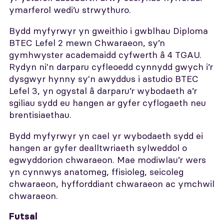
ymarferol wedi’u strwythuro.
Bydd myfyrwyr yn gweithio i gwblhau Diploma
BTEC Lefel 2 mewn Chwaraeon, sy’n
gymhwyster academaidd cyfwerth â 4 TGAU.
Rydyn ni'n darparu cyfleoedd cynnydd gwych i’r
dysgwyr hynny sy'n awyddus i astudio BTEC
Lefel 3, yn ogystal â darparu’r wybodaeth a’r
sgiliau sydd eu hangen ar gyfer cyflogaeth neu
brentisiaethau.
Bydd myfyrwyr yn cael yr wybodaeth sydd ei
hangen ar gyfer dealltwriaeth sylweddol o
egwyddorion chwaraeon. Mae modiwlau’r wers
yn cynnwys anatomeg, ffisioleg, seicoleg
chwaraeon, hyfforddiant chwaraeon ac ymchwil
chwaraeon.
Futsal