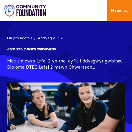
Menu
Ein prosiectau
Addysg ôl-16
BTEC LEFEL 2 MEWN CHWARAEON
Mae ein cwrs Lefel 2 yn rhoi cyfle i ddysgwyr gwblhau
Diploma BTEC Lefel 2 mewn Chwaraeon...