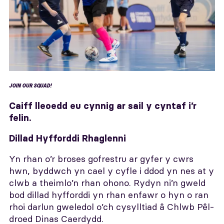
JOIN OUR SQUAD!
Caiff lleoedd eu cynnig ar sail y cyntaf i’r
felin.
Dillad Hyfforddi Rhaglenni
Yn rhan o’r broses gofrestru ar gyfer y cwrs
hwn, byddwch yn cael y cyfle i ddod yn nes at y
clwb a theimlo’n rhan ohono. Rydyn ni’n gweld
bod dillad hyfforddi yn rhan enfawr o hyn o ran
rhoi darlun gweledol o’ch cysylltiad â Chlwb Pêl-
droed Dinas Caerdydd.