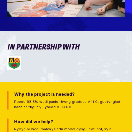
IN PARTNERSHIP WITH
Why the project is needed?
Roedd 98.5% wedi pasio rhwng graddau A* i G, gostyngiad
bach ar ffigur y llynedd o 99.6%
How did we help?
Rydyn ni wedi mabwysiadu model dysgu cyfunol, sy’n