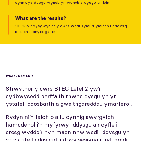
cynnwys dysgu wyneb yn wyneb a dysgu ar-lein
What are the results?
100% o ddysgwyr ar y cwrs wedi symud ymlaen i addysg
bellach a chyflogaeth
WHAT TO EXPECT!
Strwythur y cwrs BTEC Lefel 2 yw’r
cydbwysedd perffaith rhwng dysgu yn yr
ystafell ddosbarth a gweithgareddau ymarferol.
Rydyn ni’n falch o allu cynnig awyrgylch
hamddenol i’n myfyrwyr ddysgu a’r cyfle i
drosglwyddo’r hyn maen nhw wedi’i ddysgu yn
yr ystafell ddosbarth drwy sesiynau hyfforddi