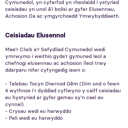
Cymunedol, yn cyfarfod yn rheolaidd i ystyried
ceisiadau yn unol â'i bolisi ar gyfer Elusennau,
Achosion Da ac ymgyrchoedd Ymwybyddiaeth.
Ceisiadau Elusennol
Mae’r Clwb a’r Sefydliad Cymunedol wedi
ymrwymo i weithio gyda’r gymuned leol a
chefnogi elusennau ac achosion lleol trwy
ddarparu nifer cyfyngedig iawn o:
- Talebau Tocyn Diwrnod Gêm (Dim ond o fewn
4 wythnos i'r dyddiad cyflwyno y caiff ceisiadau
eu hystyried ar gyfer gemau sy'n cael eu
cynnal)
- Crysau wedi eu harwyddo
- Peli wedi eu harwyddo