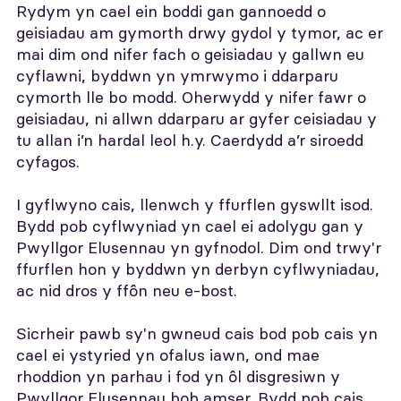
Rydym yn cael ein boddi gan gannoedd o
geisiadau am gymorth drwy gydol y tymor, ac er
mai dim ond nifer fach o geisiadau y gallwn eu
cyflawni, byddwn yn ymrwymo i ddarparu
cymorth lle bo modd. Oherwydd y nifer fawr o
geisiadau, ni allwn ddarparu ar gyfer ceisiadau y
tu allan i’n hardal leol h.y. Caerdydd a’r siroedd
cyfagos.
I gyflwyno cais, llenwch y ffurflen gyswllt isod.
Bydd pob cyflwyniad yn cael ei adolygu gan y
Pwyllgor Elusennau yn gyfnodol. Dim ond trwy'r
ffurflen hon y byddwn yn derbyn cyflwyniadau,
ac nid dros y ffôn neu e-bost.
Sicrheir pawb sy'n gwneud cais bod pob cais yn
cael ei ystyried yn ofalus iawn, ond mae
rhoddion yn parhau i fod yn ôl disgresiwn y
Pwyllgor Elusennau bob amser. Bydd pob cais