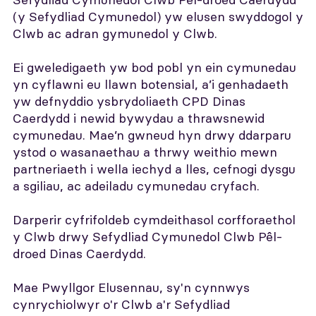
(y Sefydliad Cymunedol) yw elusen swyddogol y
Clwb ac adran gymunedol y Clwb.
Ei gweledigaeth yw bod pobl yn ein cymunedau
yn cyflawni eu llawn botensial, a’i genhadaeth
yw defnyddio ysbrydoliaeth CPD Dinas
Caerdydd i newid bywydau a thrawsnewid
cymunedau. Mae’n gwneud hyn drwy ddarparu
ystod o wasanaethau a thrwy weithio mewn
partneriaeth i wella iechyd a lles, cefnogi dysgu
a sgiliau, ac adeiladu cymunedau cryfach.
Darperir cyfrifoldeb cymdeithasol corfforaethol
y Clwb drwy Sefydliad Cymunedol Clwb Pêl-
droed Dinas Caerdydd.
Mae Pwyllgor Elusennau, sy'n cynnwys
cynrychiolwyr o'r Clwb a'r Sefydliad