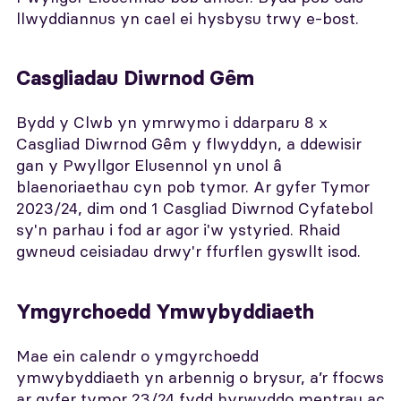
llwyddiannus yn cael ei hysbysu trwy e-bost.
Casgliadau Diwrnod Gêm
Bydd y Clwb yn ymrwymo i ddarparu 8 x
Casgliad Diwrnod Gêm y flwyddyn, a ddewisir
gan y Pwyllgor Elusennol yn unol â
blaenoriaethau cyn pob tymor. Ar gyfer Tymor
2023/24, dim ond 1 Casgliad Diwrnod Cyfatebol
sy'n parhau i fod ar agor i'w ystyried. Rhaid
gwneud ceisiadau drwy'r ffurflen gyswllt isod.
Ymgyrchoedd Ymwybyddiaeth
Mae ein calendr o ymgyrchoedd
ymwybyddiaeth yn arbennig o brysur, a’r ffocws
ar gyfer tymor 23/24 fydd hyrwyddo mentrau ac