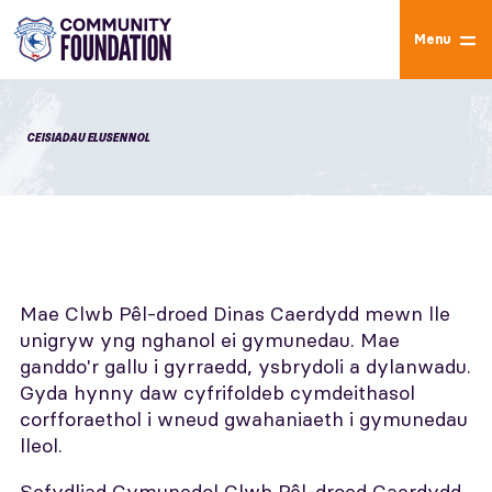
Menu
CEISIADAU ELUSENNOL
Mae Clwb Pêl-droed Dinas Caerdydd mewn lle
unigryw yng nghanol ei gymunedau. Mae
ganddo'r gallu i gyrraedd, ysbrydoli a dylanwadu.
Gyda hynny daw cyfrifoldeb cymdeithasol
corfforaethol i wneud gwahaniaeth i gymunedau
lleol.
Sefydliad Cymunedol Clwb Pêl-droed Caerdydd