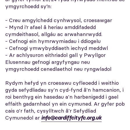
ymgyrchoedd sy’n:
- Creu amgylchedd cynhwysol, croesawgar
- Mynd i’r afael â heriau amddifadedd
cymdeithasol, allgáu ac arwahanrwydd.
- Cefnogi ein hymrwymiadau i ddiogelu
- Cefnogi ymwybyddiaeth iechyd meddwl
- Ar achlysuron eithriadol gall y Pwyllgor
Elusennau gefnogi argyfyngau neu
ymgyrchoedd cenedlaethol neu ryngwladol
Rydym hefyd yn croesawu cyfleoedd i weithio
gyda sefydliadau sy'n cyd-fynd â'n hamcanion, i
roi benthyg ein hasedau a'n harbenigedd i gael
effaith gadarnhaol yn ein cymuned. Ar gyfer pob
cais o'r fath, cysylltwch â'r Sefydliad
Cymunedol ar
info@cardiffcityfc.org.uk