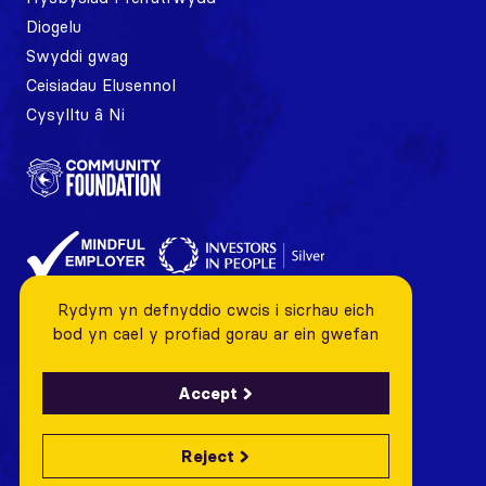
Diogelu
Swyddi gwag
Ceisiadau Elusennol
Cysylltu â Ni
Rydym yn defnyddio cwcis i sicrhau eich
bod yn cael y profiad gorau ar ein gwefan
Accept
Reject