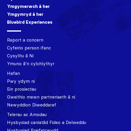
Ymgymerwch â her
Ymgymryd â her
Bluebird Experiences
Report a concern
Cyfeirio person ifanc
Cysylltu â Ni
Ymuno â’n cylchlythyr
Hafan
Pwy ydym ni
Ein prosiectau
Gweithio mewn partneriaeth â ni
Newyddion Diweddaraf
Telerau ac Amodau
Hysbysiad caniatâd Fideo a Delweddu
Hysbysiad Preifatrwydd