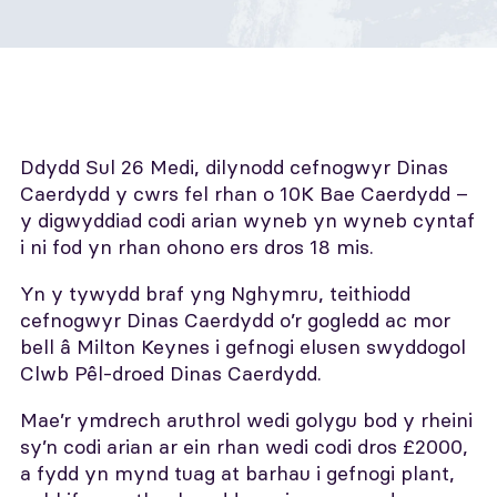
Ddydd Sul 26 Medi, dilynodd cefnogwyr Dinas
Caerdydd y cwrs fel rhan o 10K Bae Caerdydd –
y digwyddiad codi arian wyneb yn wyneb cyntaf
i ni fod yn rhan ohono ers dros 18 mis.
Yn y tywydd braf yng Nghymru, teithiodd
cefnogwyr Dinas Caerdydd o’r gogledd ac mor
bell â Milton Keynes i gefnogi elusen swyddogol
Clwb Pêl-droed Dinas Caerdydd.
Mae’r ymdrech aruthrol wedi golygu bod y rheini
sy’n codi arian ar ein rhan wedi codi dros £2000,
a fydd yn mynd tuag at barhau i gefnogi plant,