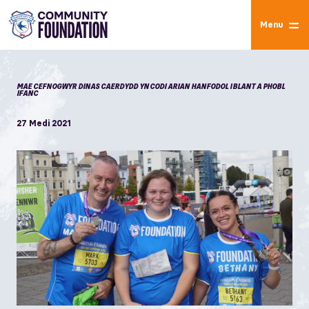
Menu
MAE CEFNOGWYR DINAS CAERDYDD YN CODI ARIAN HANFODOL I BLANT A PHOBL
IFANC
27 Medi 2021