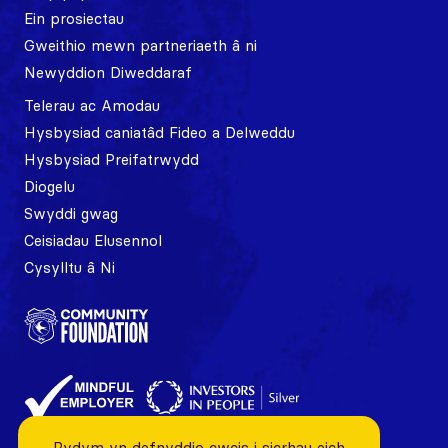
Ein prosiectau
Gweithio mewn partneriaeth â ni
Newyddion Diweddaraf
Telerau ac Amodau
Hysbysiad caniatâd Fideo a Delweddu
Hysbysiad Preifatrwydd
Diogelu
Swyddi gwag
Ceisiadau Elusennol
Cysylltu â Ni
Rydym yn defnyddio cwcis i sicrhau eich