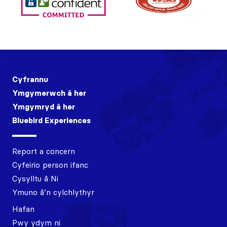
Cyfrannu
Ymgymerwch â her
Ymgymryd â her
Bluebird Experiences
Report a concern
Cyfeirio person ifanc
Cysylltu â Ni
Ymuno â’n cylchlythyr
Hafan
Pwy ydym ni