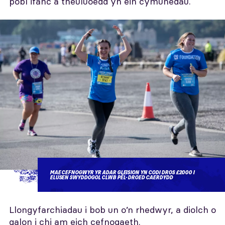
pobl ifanc a theuluoedd yn ein cymunedau.
MAE CEFNOGWYR YR ADAR GLEISION YN CODI DROS £2000 I
ELUSEN SWYDDOGOL CLWB PÊL-DROED CAERDYDD
Llongyfarchiadau i bob un o’n rhedwyr, a diolch o
galon i chi am eich cefnogaeth.