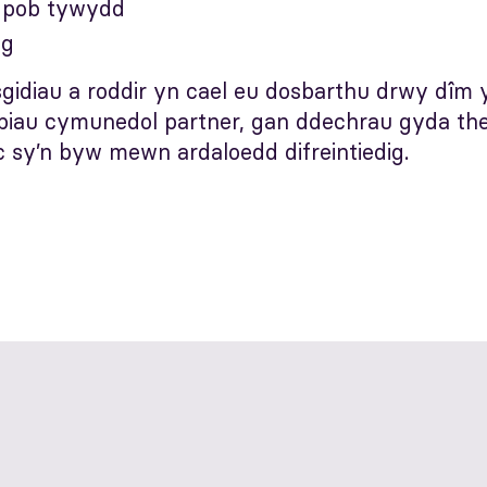
e pob tywydd
og
idiau a roddir yn cael eu dosbarthu drwy dîm y 
wpiau cymunedol partner, gan ddechrau gyda t
nc sy’n byw mewn ardaloedd difreintiedig.