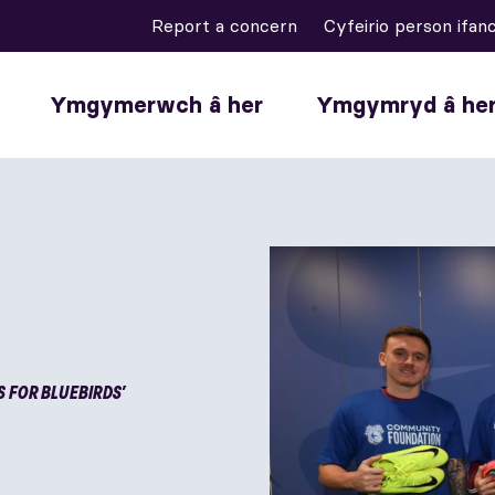
Report a concern
Cyfeirio person ifan
Ymgymerwch â her
Ymgymryd â he
 FOR BLUEBIRDS’