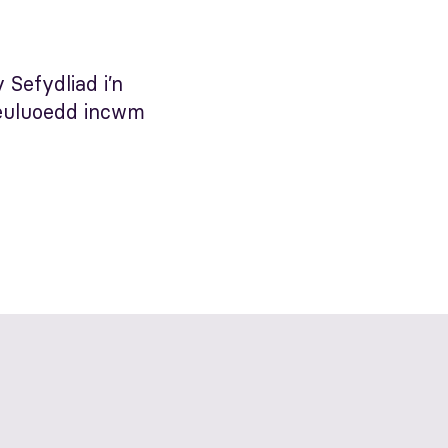
Sefydliad i’n
heuluoedd incwm