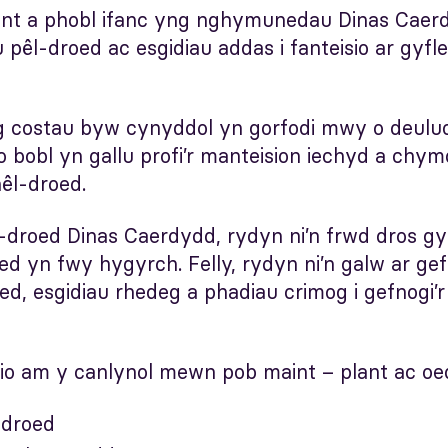
lant a phobl ifanc yng nghymunedau Dinas Cae
u pêl-droed ac esgidiau addas i fanteisio ar gyf
 costau byw cynyddol yn gorfodi mwy o deuluoed
 bobl yn gallu profi’r manteision iechyd a chym
hêl-droed.
droed Dinas Caerdydd, rydyn ni’n frwd dros g
d yn fwy hygyrch. Felly, rydyn ni’n galw ar gef
ed, esgidiau rhedeg a phadiau crimog i gefnogi’r 
lio am y canlynol mewn pob maint – plant ac oed
-droed