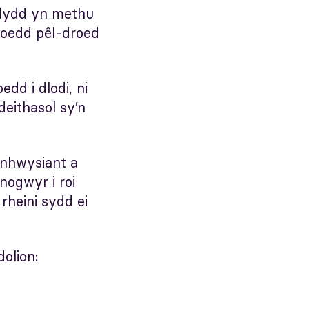
rdydd yn methu
leoedd pêl-droed
d i dlodi, ni
deithasol sy’n
ynhwysiant a
nogwyr i roi
rheini sydd ei
olion: