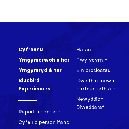
Hafan
Cyfrannu
Pwy ydym ni
Ymgymerwch â her
Ein prosiectau
Ymgymryd â her
Gweithio mewn
Bluebird
partneriaeth â ni
Experiences
Newyddion
Diweddaraf
Report a concern
Cyfeirio person ifanc