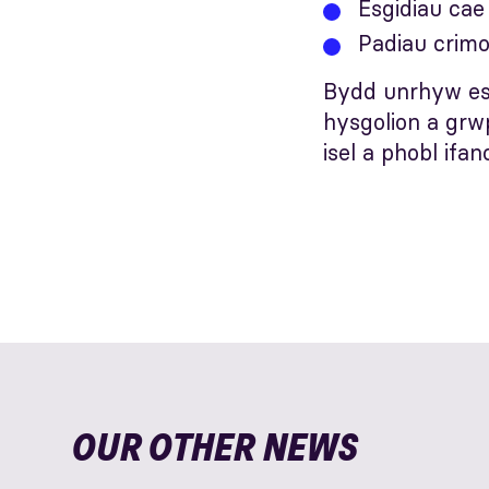
Esgidiau ca
Padiau crim
Bydd unrhyw esg
hysgolion a gr
isel a phobl ifa
OUR OTHER NEWS