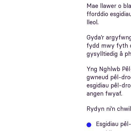
Mae llawer o b
fforddio esgidia
lleol.
Gyda’r argyfwng
fydd mwy fyth o
gysylltiedig â p
Yng Nghlwb Pêl-
gwneud pêl-droe
esgidiau pêl-dro
angen fwyaf.
Rydyn ni’n chwi
Esgidiau pêl