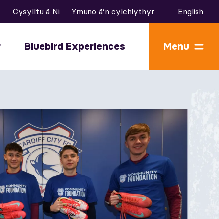
c
Cysylltu â Ni
Ymuno â’n cylchlythyr
English
r
Bluebird Experiences
Menu