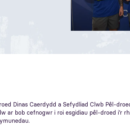
oed Dinas Caerdydd a Sefydliad Clwb Pêl-droe
 ar bob cefnogwr i roi esgidiau pêl-droed i’r rh
cymunedau.