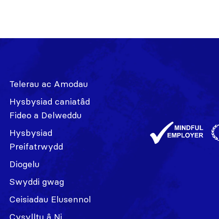
Telerau ac Amodau
Hysbysiad caniatâd
Fideo a Delweddu
Hysbysiad
Preifatrwydd
Diogelu
Swyddi gwag
Ceisiadau Elusennol
Cysylltu â Ni